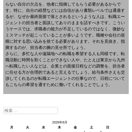
らない自分の欠点を、他者に指摘してもらう必要があるからで
す。特に、自分の経歴などには自信があり書類レベルでは通過す
るが、なぜか最終面接で落とされるというような人は、転職エー
ジェントの担当者と面談してありのままを話すべきです。こうい
うケースでは、求職者の能力が不足しているのではなく、微妙な
ミスマッチが起こっていることが多いようです。職種や会社の規
模に対する思い込みを捨てる必要があります。それを見抜き、指
摘するのが、担当者の腕の見せ所でしょう。
さらに、多忙な人や遠隔地への転職を希望する人も同様です。転
職活動に時間を割くことができない人や、たとえば東京から九州
へ転職したい人などは、企業との面接日程などの調整を、担当者
に任せる方が合理的であると言えるでしょう。給与条件さえも交
渉してくれるのが転職エージェントの仕事なので、日程について
もこちらの希望を通すために働いてくれることでしょう。
検
索:
2026年8月
月
火
水
木
金
土
日