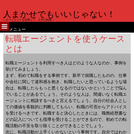
人まかせでもいいじゃない！
～エージェントを活用して、上手に転職～
メニュー
コ
転職エージェントを使うケース
ン
とは
テ
ン
ツ
転職エージェントを利用すべき人はどのような人なのか、事例を
へ
挙げてみましょう。
ス
まず、初めて転職をする事例です。新卒で就職したものの、仕事
キ
や会社に関して違和感を抱き、転職したいと思っているような場
ッ
合は、転職したらもっと悪くなるのではないかということで悩ん
プ
でいることがあるでしょう。そのような人は、間違いなく転職エ
ージェントに相談するべきと言えるでしょう。自分の社会人とし
ての価値を客観的に判断してもらい、転職の可否からアドバイス
を受けるべきです。転職すると決心したときには、職務経歴書な
どの記入についても指導を受けることができるので、初めての転
職活動の不安を取り除くことができることでしょう。
次に、転職活動が上手くいかないという事例です。自分ではわか