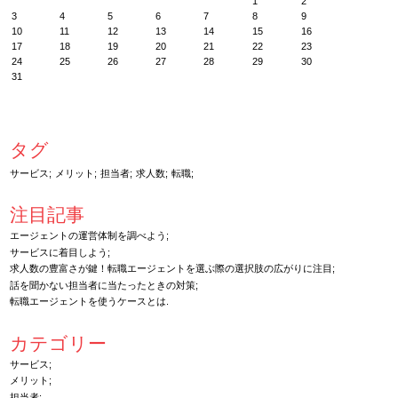
1
2
3
4
5
6
7
8
9
10
11
12
13
14
15
16
17
18
19
20
21
22
23
24
25
26
27
28
29
30
31
タグ
サービス
メリット
担当者
求人数
転職
注目記事
エージェントの運営体制を調べよう
サービスに着目しよう
求人数の豊富さが鍵！転職エージェントを選ぶ際の選択肢の広がりに注目
話を聞かない担当者に当たったときの対策
転職エージェントを使うケースとは
カテゴリー
サービス
メリット
担当者