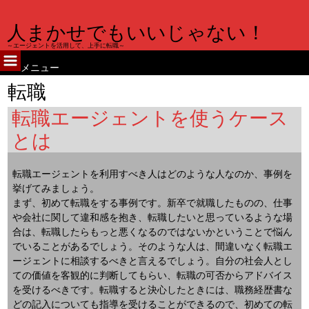
人まかせでもいいじゃない！
～エージェントを活用して、上手に転職～
メニュー
コ
転職
ン
テ
転職エージェントを使うケース
ン
とは
ツ
へ
ス
転職エージェントを利用すべき人はどのような人なのか、事例を
キ
挙げてみましょう。
ッ
まず、初めて転職をする事例です。新卒で就職したものの、仕事
プ
や会社に関して違和感を抱き、転職したいと思っているような場
合は、転職したらもっと悪くなるのではないかということで悩ん
でいることがあるでしょう。そのような人は、間違いなく転職エ
ージェントに相談するべきと言えるでしょう。自分の社会人とし
ての価値を客観的に判断してもらい、転職の可否からアドバイス
を受けるべきです。転職すると決心したときには、職務経歴書な
どの記入についても指導を受けることができるので、初めての転