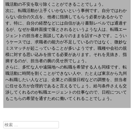
職活動の不安を取り除くことができることでしょう。
次に、転職活動が上手くいかないという事例です。自分ではわか
らない自分の欠点を、他者に指摘してもらう必要があるからで
す。特に、自分の経歴などには自信があり書類レベルでは通過す
るが、なぜか最終面接で落とされるというような人は、転職エー
ジェントの担当者と面談してありのままを話すべきです。こうい
うケースでは、求職者の能力が不足しているのではなく、微妙な
ミスマッチが起こっていることが多いようです。職種や会社の規
模に対する思い込みを捨てる必要があります。それを見抜き、指
摘するのが、担当者の腕の見せ所でしょう。
さらに、多忙な人や遠隔地への転職を希望する人も同様です。転
職活動に時間を割くことができない人や、たとえば東京から九州
へ転職したい人などは、企業との面接日程などの調整を、担当者
に任せる方が合理的であると言えるでしょう。給与条件さえも交
渉してくれるのが転職エージェントの仕事なので、日程について
もこちらの希望を通すために働いてくれることでしょう。
検
索: