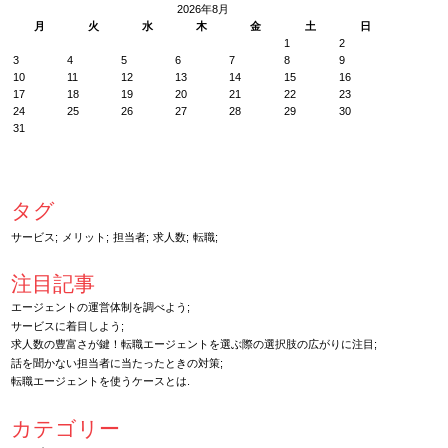
2026年8月
月
火
水
木
金
土
日
1
2
3
4
5
6
7
8
9
10
11
12
13
14
15
16
17
18
19
20
21
22
23
24
25
26
27
28
29
30
31
タグ
サービス
メリット
担当者
求人数
転職
注目記事
エージェントの運営体制を調べよう
サービスに着目しよう
求人数の豊富さが鍵！転職エージェントを選ぶ際の選択肢の広がりに注目
話を聞かない担当者に当たったときの対策
転職エージェントを使うケースとは
カテゴリー